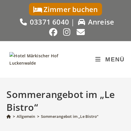
Zum
Zimmer buchen
Inhalt
springen
03371 6040
|
Anreise
MENÜ
Sommerangebot im „Le
Bistro“
>
Allgemein
>
Sommerangebot im „Le Bistro“