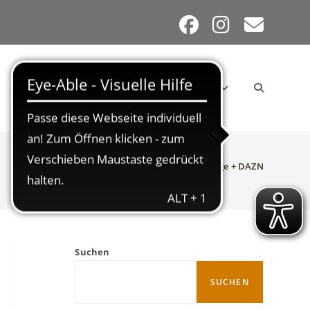
SEHENSWERTES
KONTAKT
WEBSITE-
>
Allgemein
>
Neue TV-Anlage + DAZN
SUCHE
Suchen
UMSCHALT
SUCHEN