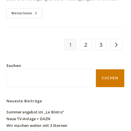
Wir
Weiterlesen
Machen
Weiter
Mit
3
Sternen
1
2
3
Zur näc
Suchen
SUCHEN
Neueste Beiträge
Sommerangebot im „Le Bistro“
Neue TV-Anlage + DAZN
Wir machen weiter mit 3 Sternen